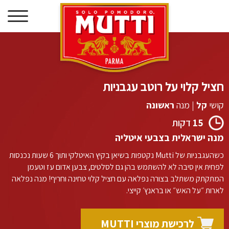
דילוג
לתוכן
חציל קלוי על רוטב עגבניות
קושי
קל
|
מנה
ראשונה
15
דקות
מנה ישראלית בצבעי איטליה
כשהעגבניות של
Mutti
נקטפות בשיאן בקיץ האיטלקי ותוך
6
שעות נכנסות
לפחית אין סיבה לא להשתמש בהן גם לסלטים
,
צבען אדום עז וטעמן
המתקתק משתלב בצורה נפלאה עם חציל קלוי טחינה וחריף
!
מנה נפלאה
לארות ״על האש״ או בראנץ׳ קייצי
.
לרכישת מוצרי MUTTI