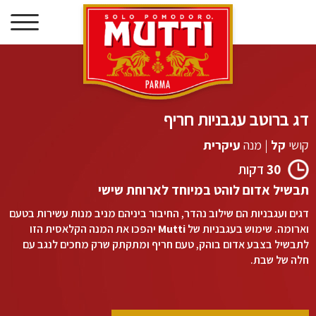
דילוג
לתוכן
דג ברוטב עגבניות חריף
קושי
קל
|
מנה
עיקרית
30
דקות
תבשיל אדום לוהט במיוחד לארוחת שישי
דגים ועגבניות הם שילוב נהדר, החיבור ביניהם מניב מנות עשירות בטעם
וארומה. שימוש בעגבניות של
Mutti
יהפכו את המנה הקלאסית הזו
לתבשיל בצבע אדום בוהק, טעם חריף ומתקתק שרק מחכים לנגב עם
חלה של שבת.