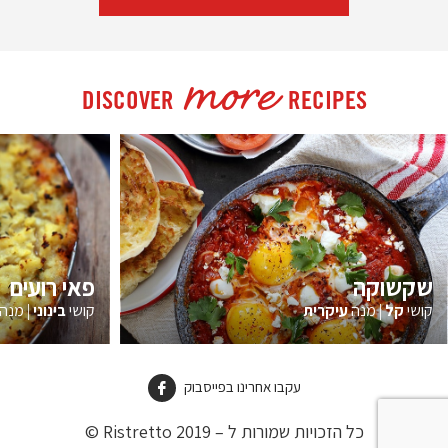
more
DISCOVER
RECIPES
שקשוקה
פאי רועים
קושי
קל
|
מנה
עיקרית
קושי
בינוני
|
מנה
עקבו אחרינו בפייסבוק
כל הזכויות שמורות ל – Ristretto 2019 ©