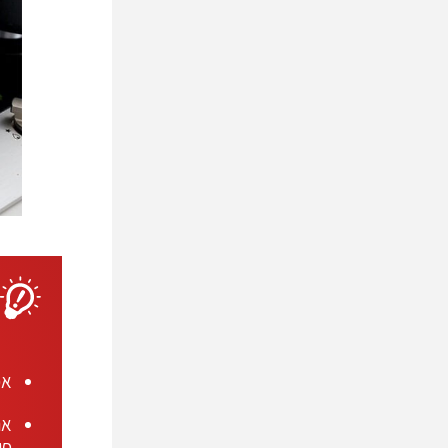
אפ
אם
פו