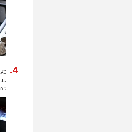
מעב
קצו