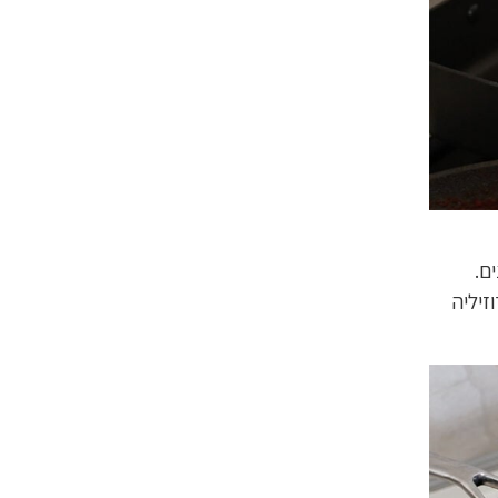
ם.
רוזיליה