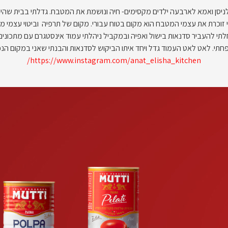
ניסן ואמא לארבעה ילדים מקסימים- חיה ונושמת את המטבח. גדלתי בבית שהיה 
 זוכרת את עצמי המטבח הוא מקום בטוח עבורי. מקום של תרפיה וביטוי עצמי מב
י להעביר סדנאות בישול ואפיה ובמקביל ניהלתי עמוד אינסטגרם עם מתכונים 
חתי. לאט לאט העמוד גדל ויחד איתו הביקוש לסדנאות והבנתי שאני במקום הנכון
https://www.instagram.com/anat_elisha_kitchen/