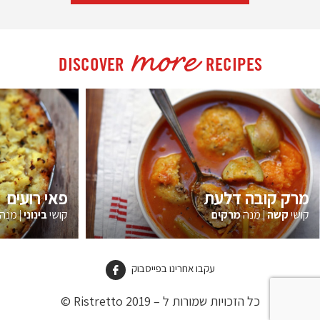
more
DISCOVER
RECIPES
מרק קובה דלעת
פאי רועים
קושי
קשה
|
מנה
מרקים
קושי
בינוני
|
מנה
עקבו אחרינו בפייסבוק
כל הזכויות שמורות ל – Ristretto 2019 ©