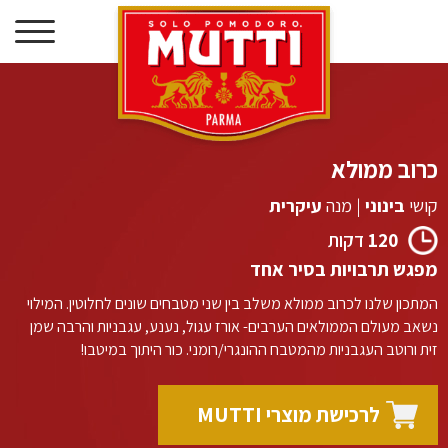
דילוג
לתוכן
כרוב ממולא
קושי
בינוני
|
מנה
עיקרית
120
דקות
מפגש תרבויות בסיר אחד
המתכון שלנו לכרוב ממולא משלב בין שני מטבחים שונים לחלוטין. המילוי
נשאב מעולם הממולאים הערבים- אורז עגול, נענע, עגבניות והרבה שמן
זית ורוטב העגבניות מהמטבח ההונגרי/רומני. כור היתוך במיטבו!
לרכישת מוצרי MUTTI